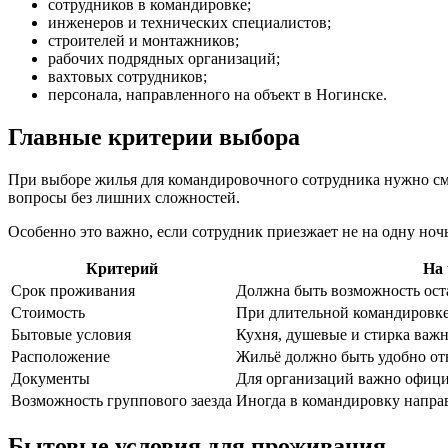
сотрудников в командировке;
инженеров и технических специалистов;
строителей и монтажников;
рабочих подрядных организаций;
вахтовых сотрудников;
персонала, направленного на объект в Ногинске.
Главные критерии выбора
При выборе жилья для командировочного сотрудника нужно смо
вопросы без лишних сложностей.
Особенно это важно, если сотрудник приезжает не на одну ночь
Критерий
На 
Срок проживания
Должна быть возможность оста
Стоимость
При длительной командировке
Бытовые условия
Кухня, душевые и стирка важ
Расположение
Жильё должно быть удобно отн
Документы
Для организаций важно офиц
Возможность группового заезда
Иногда в командировку направ
Бытовые условия для проживания