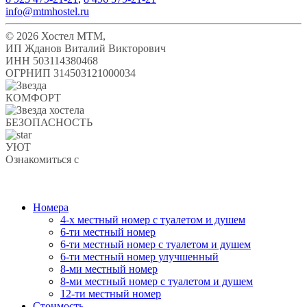
info@mtmhostel.ru
© 2026 Хостел МТМ,
ИП Жданов Виталий Викторович
ИНН 503114380468
ОГРНИП 314503121000034
КОМФОРТ
БЕЗОПАСНОСТЬ
УЮТ
Ознакомиться с
политикой конфиденциальности
Ссылка на единый реестр объектов классификации в сфере
туристической индустрии
Номера
4-х местный номер с туалетом и душем
6-ти местный номер
6-ти местный номер с туалетом и душем
6-ти местный номер улучшенный
8-ми местный номер
8-ми местный номер с туалетом и душем
12-ти местный номер
Стоимость